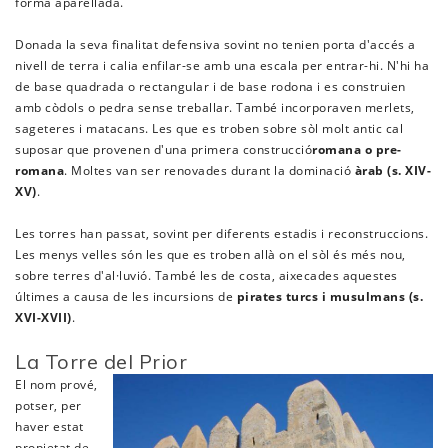
forma aparellada.
Donada la seva finalitat defensiva sovint no tenien porta d'accés a
nivell de terra i calia enfilar-se amb una escala per entrar-hi. N'hi ha
de base quadrada o rectangular i de base rodona i es construien
amb còdols o pedra sense treballar. També incorporaven merlets,
sageteres i matacans. Les que es troben sobre sòl molt antic cal
suposar que provenen d'una primera construcció
romana o pre-
romana
. Moltes van ser renovades durant la dominació
àrab (s. XIV-
XV)
.
Les torres han passat, sovint per diferents estadis i reconstruccions.
Les menys velles són les que es troben allà on el sòl és més nou,
sobre terres d'al·luvió. També les de costa, aixecades aquestes
últimes a causa de les incursions de
pirates turcs i musulmans (s.
XVI-XVII)
.
La Torre del Prior
El nom prové,
potser, per
haver estat
propietat de