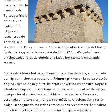
Ponç
prior de la
canònica de
Tortosa a finals
del s. XII. Es
troba entre
l'Aldover i
Jesús, prop de
Tortosa, a la
riba dreta de l'Ebre i a poca distància d'una altra torre: la de
Llaver
.
És de planta quadrada de costat de 6.3 m i 14 m d'alçada i cares
arrebossades fetes de
còdols
en filades horitzontals units amb
morter.
Consta de
Planta baixa
, amb una porta a peu de terra, amb arcada
de mig punt, oberta a posteriori.
Primera planta
on la porta d'accés
original, també de mig punt, ha estat convertida en finestra.
Segona
planta
on s'aprecia perfectament la marca de
l'encofrat de canya
usat per fer el sostre i on també hi ha una obertura.
Terrassa
,
coronada amb corsera, merlets i permòdols. Al voltant de la torre
s'alça un conjunt de masades reconstruides recentment. La finalitat
de defensa del territori proper a la torre explica aquestes