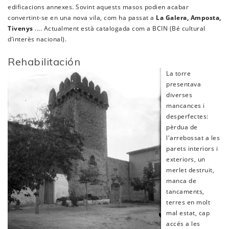
edificacions annexes. Sovint aquests masos podien acabar
convertint-se en una nova vila, com ha passat a
La Galera, Amposta,
Tivenys
.... Actualment està catalogada com a BCIN (Bé cultural
d’interès nacional).
Rehabilitación
La torre
presentava
diverses
mancances i
desperfectes:
pèrdua de
l'arrebossat a les
parets interiors i
exteriors, un
merlet destruit,
manca de
tancaments,
terres en molt
mal estat, cap
accés a les