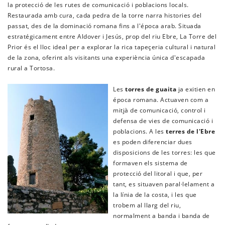
la protecció de les rutes de comunicació i poblacions locals.
Restaurada amb cura, cada pedra de la torre narra histories del
passat, des de la dominació romana fins a l'época arab. Situada
estratégicament entre Aldover i Jesús, prop del riu Ebre, La Torre del
Prior és el lloc ideal per a explorar la rica tapeçeria cultural i natural
de la zona, oferint als visitants una experiència única d'escapada
rural a Tortosa.
Les
torres de guaita
ja exitien en
época romana. Actuaven com a
mitjà de comunicació, control i
defensa de vies de comunicació i
poblacions. A les
terres de l'Ebre
es poden diferenciar dues
disposicions de les torres: les que
formaven els sistema de
protecció del litoral i que, per
tant, es situaven paral·lelament a
la línia de la costa, i les que
trobem al llarg del riu,
normalment a banda i banda de