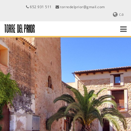
652 931 511
torredelprior@gmail.com
ca