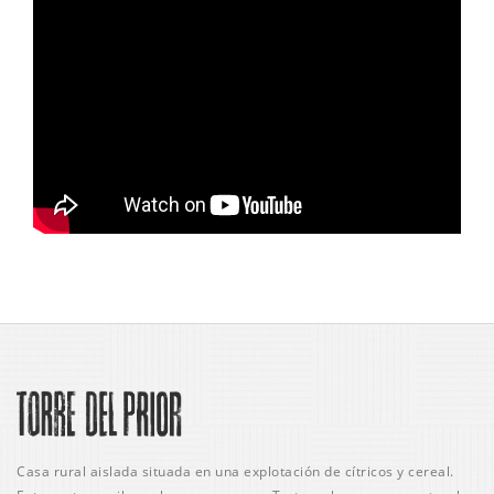
Casa rural aislada situada en una explotación de cítricos y cereal.