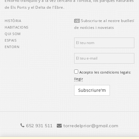
Entorno tranquilo y a la vez cercano a Tortosa, los parques naturales
de Els Ports y el Delta de l'Ebre.
Subscriu-te al nostre butlletí
HISTÒRIA
HABITACIONS
de notícies i novetats
QUI SOM
ESPAIS
ENTORN
Accepto les condicions legals:
llegir
652 931 511
torredelprior@gmail.com