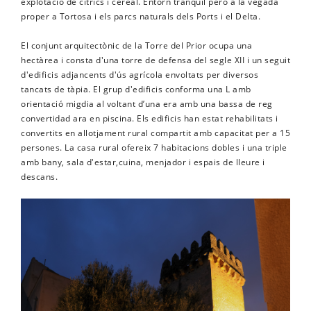
explotació de cítrics i cereal. Entorn tranquil però a la vegada
proper a Tortosa i els parcs naturals dels Ports i el Delta.
El conjunt arquitectònic de la Torre del Prior ocupa una
hectàrea i consta d'una torre de defensa del segle XII i un seguit
d'edificis adjancents d'ús agrícola envoltats per diversos
tancats de tàpia. El grup d'edificis conforma una L amb
orientació migdia al voltant d’una era amb una bassa de reg
convertidad ara en piscina. Els edificis han estat rehabilitats i
convertits en allotjament rural compartit amb capacitat per a 15
persones. La casa rural ofereix 7 habitacions dobles i una triple
amb bany, sala d'estar,cuina, menjador i espais de lleure i
descans.